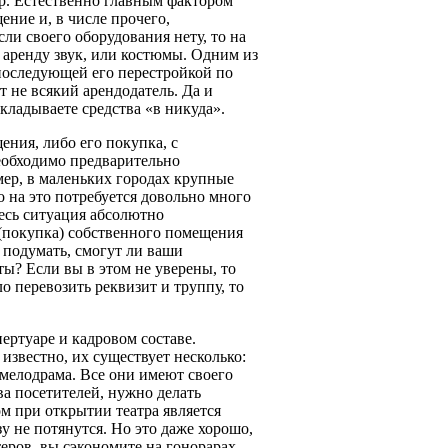
др. Естественно главным фактором
ние и, в числе прочего,
ли своего оборудования нету, то на
в аренду звук, или костюмы. Одним из
 последующей его перестройкой по
 не всякий арендодатель. Да и
кладываете средства «в никуда».
ения, либо его покупка, с
еобходимо предварительно
мер, в маленьких городах крупные
 на это потребуется довольно много
десь ситуация абсолютно
(покупка) собственного помещения
 подумать, смогут ли ваши
ты? Если вы в этом не уверены, то
о перевозить реквизит и труппу, то
ертуаре и кадровом составе.
 известно, их существует несколько:
, мелодрама. Все они имеют своего
ва посетителей, нужно делать
м при открытии театра является
у не потянутся. Но это даже хорошо,
еров, вы сэкономите на гонорарах.