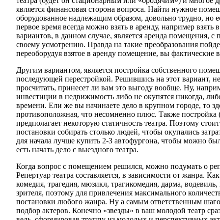
театра (будет он стационарным или «бродячим») и многое 
является финансовая сторона вопроса. Найти нужное помеще
оборудованное надлежащим образом, довольно трудно, но ес
первое время всегда можно взять в аренду, например взять 
вариантов, в данном случае, является аренда помещения, с
своему усмотрению. Правда на такие преобразования пойдет
переоборудуя взятое в аренду помещение, вы фактические в
Другим вариантом, является постройка собственного помещ
последующей перестройкой. Решившись на этот вариант, н
просчитать, принесет ли вам это выгоду вообще. Ну, напри
инвестиции в недвижимость либо не окупятся никогда, либо
времени. Ели же вы начинаете дело в крупном городе, то з
противоположная, что несомненно плюс. Также постройка 
предполагает некоторую статичность театра. Поэтому стоит
постановки собирать столько людей, чтобы окупались затра
для начала лучше купить 2-3 автофургона, чтобы можно был
есть начать дело с выездного театра.
Когда вопрос с помещением решился, можно подумать о реп
Репертуар театра составляется, в зависимости от жанра. Как
комедия, трагедия, мюзикл, трагикомедия, дарма, водевиль
зрителя, поэтому для привлечения максимального количест
постановки любого жанра. Ну а самым ответственным шаго
подбор актеров. Конечно «звезды» в ваш молодой театр сраз
ведь, сформировав труппу из молодых и перспективных акт