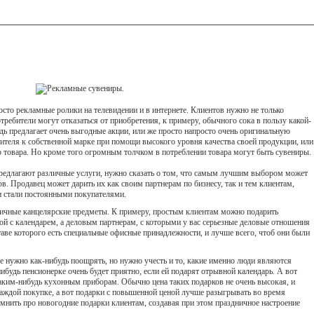
сто рекламные ролики на телевидении и в интернете. Клиентов нужно не только
отребители могут отказаться от приобретения, к примеру, обычного сока в пользу какой-
дь предлагает очень выгодные акции, или же просто напросто очень оригинальную
ителя к собственной марке при помощи высокого уровня качества своей продукции, или
 товара. Но кроме того огромным толчком в потреблении товара могут быть сувениры.
предлагают различные услуги, нужно сказать о том, что самым лучшим выбором может
ов. Продавец может дарить их как своим партнерам по бизнесу, так и тем клиентам,
и стали постоянными покупателями.
личные канцелярские предметы. К примеру, простым клиентам можно подарить
ой с календарем, а деловым партнерам, с которыми у вас серьезные деловые отношения
аве которого есть специальные офисные принадлежности, и лучше всего, чтоб они были
нужно как-нибудь поощрять, но нужно учесть и то, какие именно люди являются
будь пенсионерке очень будет приятно, если ей подарят отрывной календарь. А вот
каким-нибудь кухонным приборам. Обычно цена таких подарков не очень высокая, и
каждой покупке, а вот подарки с повышенной ценой лучше разыгрывать во время
мнить про новогодние подарки клиентам, создавая при этом праздничное настроение