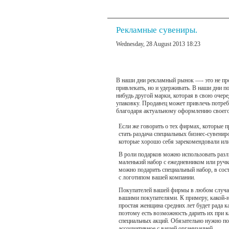
Рекламные сувениры.
Wednesday, 28 August 2013 18:23
В наши дни рекламный рынок —- это не про
привлекать, но и удерживать. В наши дни п
нибудь другой марки, которая в свою очере
упаковку. Продавец может привлечь потреб
благодаря актуальному оформлению своего
Если же говорить о тех фирмах, которые 
стать раздача специальных бизнес-сувенир
которые хорошо себя зарекомендовали ил
В роли подарков можно использовать раз
маленький набор с ежедневником или ручк
можно подарить специальный набор, в сост
с логотипом вашей компании.
Покупателей вашей фирмы в любом случае 
вашими покупателями. К примеру, какой-ни
простая женщина средних лет будет рада 
поэтому есть возможность дарить их при 
специальных акций. Обязательно нужно по
ассоциативное с вашей организацией.