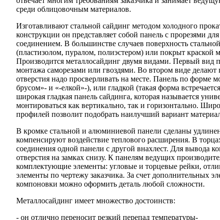
отвечает многим требованиям заказчика и занимает ведущ
среди облицовочным материалов.
Изготавливают стальной сайдинг методом холодного прока
конструкции он представляет собой панель с прорезями дл
соединением. В большинстве случаев поверхность стально
(пластизолом, пуралом, полиэстером) или покрыт краской
Производится металлосайдинг двумя видами. Первый вид 
монтажа саморезами или гвоздями. Во втором виде делают г
отверстия надо просверливать на месте. Панель по форме 
брусом»- и «-елкой»-), или гладкой (такая форма встречает
широкая гладкая панель сайдинга, которая называется унив
монтироваться как вертикально, так и горизонтально. Ши
профилей позволит подобрать наилучший вариант материал
В кромке стальной и алюминиевой панели сделаны удлинен
компенсируют воздействие теплового расширения. В торца
соединения одной панели с другой внахлест. Для вывода к
отверстия на замках снизу. К панелям ведущих производи
комплектующие элементы: угловые и торцевые рейки, отли
элементы по чертежу заказчика. За счет дополнительных э
компоновки можно оформить деталь любой сложности.
Металлосайдинг имеет множество достоинств:
- он отлично переносит резкий перепад температуры-