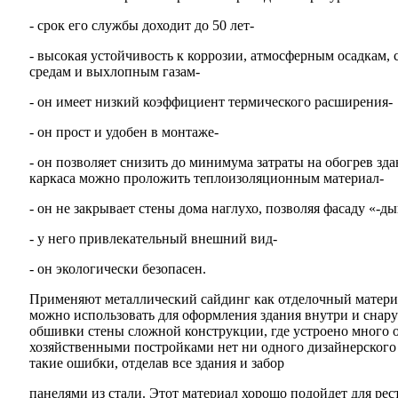
- срок его службы доходит до 50 лет-
- высокая устойчивость к коррозии, атмосферным осадкам,
средам и выхлопным газам-
- он имеет низкий коэффициент термического расширения-
- он прост и удобен в монтаже-
- он позволяет снизить до минимума затраты на обогрев зд
каркаса можно проложить теплоизоляционным материал-
- он не закрывает стены дома наглухо, позволяя фасаду «-ды
- у него привлекательный внешний вид-
- он экологически безопасен.
Применяют металлический сайдинг как отделочный материа
можно использовать для оформления здания внутри и снар
обшивки стены сложной конструкции, где устроено много ок
хозяйственными постройками нет ни одного дизайнерского
такие ошибки, отделав все здания и забор
панелями из стали. Этот материал хорошо подойдет для рес