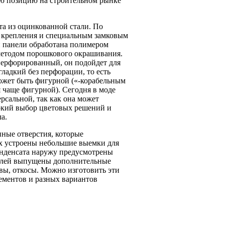
ую позицию на строительном рынке
та из оцинкованной стали. По
я крепления и специальным замковым
й панели обработана полимером
 методом порошкового окрашивания.
перфорированный, он подойдет для
ладкий без перфорации, то есть
может быть фигурной («-корабельным
ся чаще фигурной). Сегодня в моде
ерсальной, так как она может
рокий выбор цветовых решений и
а.
ные отверстия, которые
х устроены небольшие выемки для
онденсата наружу предусмотрены
телей выпущены дополнительные
вы, откосы. Можно изготовить эти
лементов и разных вариантов