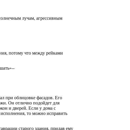
 солнечным лучам, агрессивным
ания, потому что между рейками
шать»--
л при облицовке фасадов. Его
ужи. Он отлично подойдет для
он и дверей. Если у дома с
 исполнения, то можно исправить
таврации старого здания, придав ему