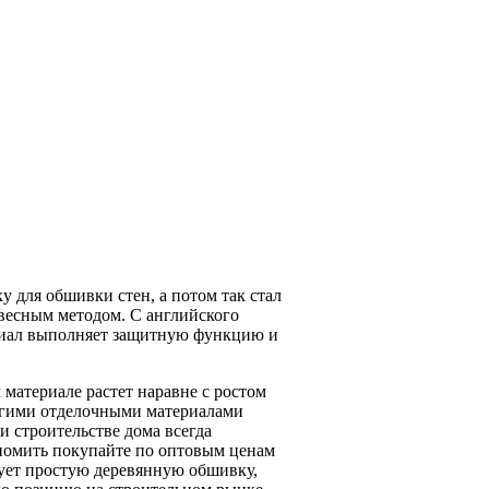
 для обшивки стен, а потом так стал
авесным методом. С английского
ериал выполняет защитную функцию и
 материале растет наравне с ростом
ругими отделочными материалами
и строительстве дома всегда
ономить покупайте по оптовым ценам
ует простую деревянную обшивку,