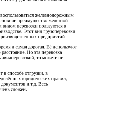
е воспользоваться железнодорожным
 основное преимущество железной
м видом перевозки пользуются в
зводстве. Этот вид грузоперевозки
производственных предприятий.
время и самая дорогая. Её используют
 расстояние. Но эта перевозка
 авиаперевозкой, то можете не
 в способе отгрузки, в
еделённых юридических правил,
документов и.т.д. Весь
чень сложен.