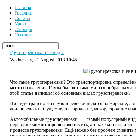
Главная
Графики
Советы
Уроки
Словарь
Ссылки
Грузоперевозка и её виды
Wednesday, 21 August 2013 10:45
Что такое грузоперевозки? Это транспортировка определённ
место назначения. Грузы бывают самыми разнообразными п
этой статье напишем об основных видах грузоперевозки.
По виду транспорта грузоперевозки делятся на морские, а
авиаперевозки. Существуют городские, междугородние и м
Автомобильные грузоперевозки —- самый популярный вид 
перевозке можно хорошо сэкономить, а также контролироват
процессе грузоперевозки. Ещё можно без проблем сменить 
множество преимуществ, помимо тех что уже перечислены,