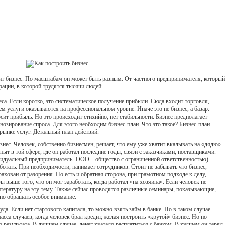
ит бизнес. По масштабам он может быть разным. От частного предпринимателя, который
рации, в которой трудятся тысячи людей.
еса. Если коротко, это систематическое получение прибыли. Сюда входит торговля,
ем услуги оказываются на профессиональном уровне. Иначе это не бизнес, а базар.
осит прибыль. Но это происходит стихийно, нет стабильности. Бизнес предполагает
нозирование спроса. Для этого необходим бизнес-план. Что это такое? Бизнес-план
рынке услуг. Детальный план действий.
знес. Человек, собственно бизнесмен, решает, что ему уже хватит вкалывать на «дядю».
пыт в той сфере, где он работал последние годы, связи с заказчиками, поставщиками.
дуальный предприниматель- ООО – общество с ограниченной ответственностью).
ботать. При необходимости, нанимает сотрудников. Стоит не забывать что бизнес,
ахован от разорения. Но есть и обратная сторона, при грамотном подходе к делу,
 выше того, что он мог заработать, когда работал «на хозяина». Если человек не
итературу на эту тему. Также сейчас проводятся различные семинары, показывающие,
жно обращать особое внимание.
уда. Если нет стартового капитала, то можно взять займ в банке. Но в таком случае
са случаев, когда человек брал кредит, желая построить «крутой» бизнес. Но по
результата. В лучшем случае, денег хватало расплатиться с банком. В худшем он терял