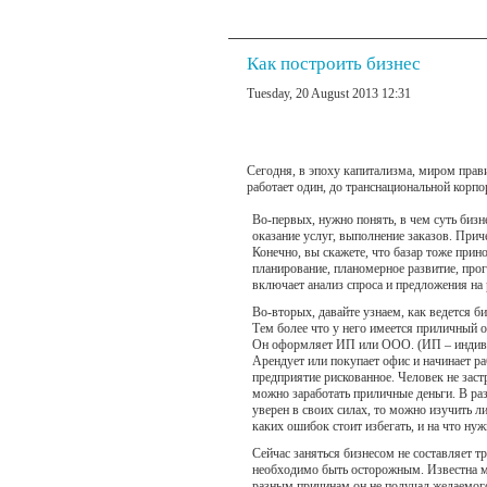
Как построить бизнес
Tuesday, 20 August 2013 12:31
Сегодня, в эпоху капитализма, миром прав
работает один, до транснациональной корпо
Во-первых, нужно понять, в чем суть бизн
оказание услуг, выполнение заказов. Прич
Конечно, вы скажете, что базар тоже прин
планирование, планомерное развитие, прог
включает анализ спроса и предложения на 
Во-вторых, давайте узнаем, как ведется би
Тем более что у него имеется приличный о
Он оформляет ИП или ООО. (ИП – индиви
Арендует или покупает офис и начинает ра
предприятие рискованное. Человек не застр
можно заработать приличные деньги. В разы
уверен в своих силах, то можно изучить л
каких ошибок стоит избегать, и на что ну
Сейчас заняться бизнесом не составляет тр
необходимо быть осторожным. Известна мас
разным причинам он не получал желаемого 