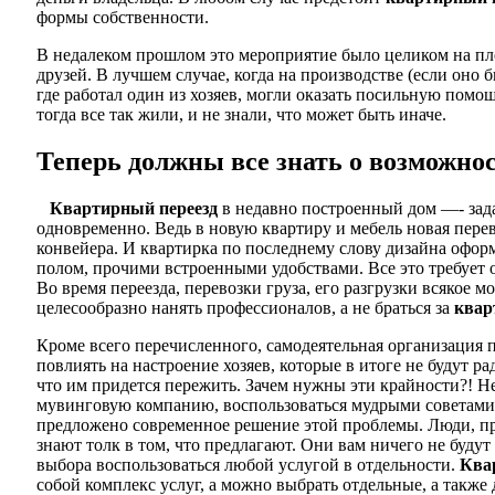
формы собственности.
В недалеком прошлом это мероприятие было целиком на пле
друзей. В лучшем случае, когда на производстве (если оно 
где работал один из хозяев, могли оказать посильную помо
тогда все так жили, и не знали, что может быть иначе.
Теперь должны все знать о возможнос
Квартирный переезд
в недавно построенный дом —- зада
одновременно. Ведь в новую квартиру и мебель новая перев
конвейера. И квартирка по последнему слову дизайна офор
полом, прочими встроенными удобствами. Все это требует 
Во время переезда, перевозки груза, его разгрузки всякое м
целесообразно нанять профессионалов, а не браться за
квар
Кроме всего перечисленного, самодеятельная организация 
повлиять на настроение хозяев, которые в итоге не будут р
что им придется пережить. Зачем нужны эти крайности?! Не
мувинговую компанию, воспользоваться мудрыми советами 
предложено современное решение этой проблемы. Люди, п
знают толк в том, что предлагают. Они вам ничего не будут
выбора воспользоваться любой услугой в отдельности.
Ква
собой комплекс услуг, а можно выбрать отдельные, а такж