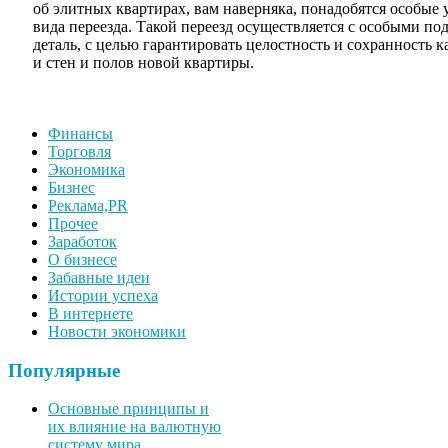
об элитных квартирах, вам наверняка, понадобятся особые 
вида переезда. Такой переезд осуществляется с особыми по
деталь, с целью гарантировать целостность и сохранность к
и стен и полов новой квартиры.
Финансы
Торговля
Экономика
Бизнес
Реклама,PR
Прочее
Заработок
О бизнесе
Забавные идеи
Истории успеха
В интернете
Новости экономики
Популярные
Основные принципы и
их влияние на валютную
систему мира