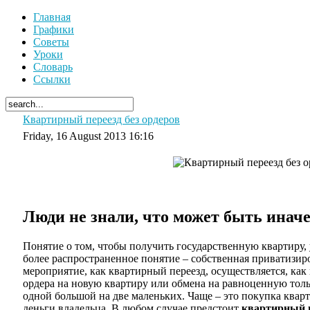
Главная
Графики
Советы
Уроки
Словарь
Ссылки
Квартирный переезд без ордеров
Friday, 16 August 2013 16:16
Люди не знали, что может быть инач
Понятие о том, чтобы получить государственную квартиру,
более распространенное понятие – собственная приватизиро
мероприятие, как квартирный переезд, осуществляется, как
ордера на новую квартиру или обмена на равноценную тольк
одной большой на две маленьких. Чаще – это покупка квар
деньги владельца. В любом случае предстоит
квартирный 