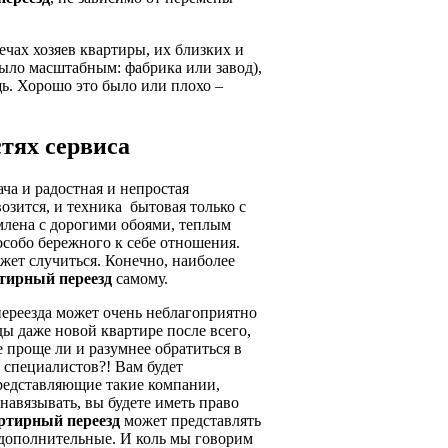
чах хозяев квартиры, их близких и
было масштабным: фабрика или завод),
щь. Хорошо это было или плохо –
тях сервиса
ча и радостная и непростая
озится, и техника бытовая только с
млена с дорогими обоями, теплым
особо бережного к себе отношения.
ожет случиться. Конечно, наиболее
тирный переезд
самому.
переезда может очень неблагоприятно
ады даже новой квартире после всего,
 проще ли и разумнее обратиться в
специалистов?! Вам будет
редставляющие такие компании,
 навязывать, вы будете иметь право
ртирный переезд
может представлять
е дополнительные. И коль мы говорим