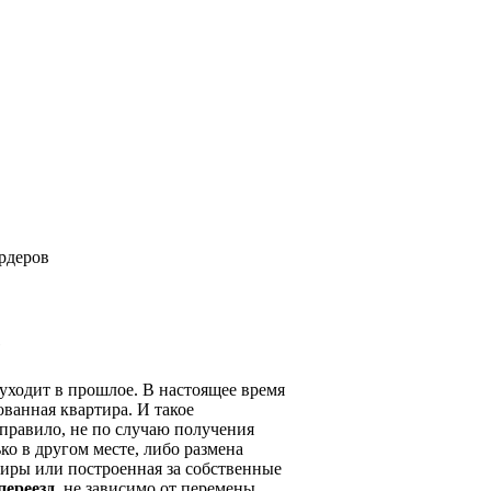
е
 уходит в прошлое. В настоящее время
ванная квартира. И такое
 правило, не по случаю получения
о в другом месте, либо размена
тиры или построенная за собственные
переезд
, не зависимо от перемены