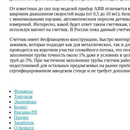
От известных до сих пор моделей прибор АВВ отличается 
широким диапазоном скоростей воды (от 0,5 до 10 м/с), б
с минимальными паузами, автоматическим опросом датчик
измерений. Интересно, какой будет ответ таким счетчикам
используя магнит на счетчик. В России пока данный счетч
Счетчик имеет бесфланцевую конструкцию, быстро монтир
зажимов, которые подходят как для металлических, так и д
проводится на коротком участке спокойного потока, что по
заполнении трубы точность около 1% даже в условиях в це
труб до 5%. При частичном заполнении трубы счетчик рабо
недостижимой для остальных предлагаемых на рынке прибо
сертифицированном заводском стенде и не требует дополн
Финансы
Торговля
Экономика
Бизнес
Реклама,PR
Прочее
Заработок
О бизнесе