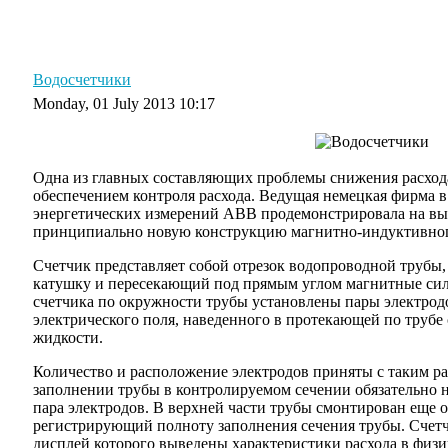
Главная
Графики
Советы
Уроки
Словарь
Водосчетчики
Monday, 01 July 2013 10:17
Одна из главных составляющих проблемы снижения расход
обеспечением контроля расхода. Ведущая немецкая фирма в
энергетических измерений АВВ продемонстрировала на вы
принципиально новую конструкцию магнитно-индуктивного
Счетчик представляет собой отрезок водопроводной трубы
катушку и пересекающий под прямым углом магнитные сил
счетчика по окружности трубы установлены пары электро
электрического поля, наведенного в протекающей по трубе
жидкости.
Количество и расположение электродов приняты с таким ра
заполнении трубы в контролируемом сечении обязательно 
пара электродов. В верхней части трубы смонтирован еще 
регистрирующий полноту заполнения сечения трубы. Счет
дисплей которого выведены характеристики расхода в физи