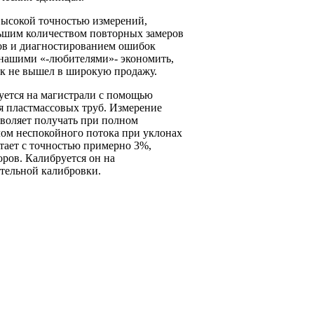
высокой точностью измерений,
ольшим количеством повторных замеров
ов и диагностированием ошибок
, нашими «-любителями»- экономить,
ик не вышел в широкую продажу.
уется на магистрали с помощью
ля пластмассовых труб. Измерение
зволяет получать при полном
лом неспокойного потока при уклонах
тает с точностью примерно 3%,
ров. Калибруется он на
ительной калибровки.