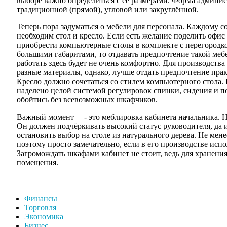
выборе важно определиться с её размерами. Форма админи
традиционной (прямой), угловой или закруглённой.
Теперь пора задуматься о мебели для персонала. Каждому 
необходим стол и кресло. Если есть желание поделить офис
приобрести компьютерные столы в комплекте с перегородко
большими габаритами, то отдавать предпочтение такой мебе
работать здесь будет не очень комфортно. Для производств
разные материалы, однако, лучше отдать предпочтение пр
Кресло должно сочетаться со стилем компьютерного стола.
наделено целой системой регулировок спинки, сидения и по
обойтись без всевозможных шкафчиков.
Важный момент —- это меблировка кабинета начальника. Н
Он должен подчёркивать высокий статус руководителя, да
остановить выбор на столе из натурального дерева. Не мен
поэтому просто замечательно, если в его производстве испо
Загромождать шкафами кабинет не стоит, ведь для хранени
помещения.
Финансы
Торговля
Экономика
Бизнес