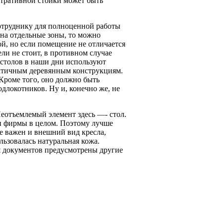
стративной стойки может быть
сотруднику для полноценной работы
 на отдельные зоны, то можно
й, но если помещение не отличается
ли не стоит, в противном случае
а столов в наши дни используют
актичным деревянным конструкциям.
 Кроме того, оно должно быть
длокотников. Ну и, конечно же, не
еотъемлемый элемент здесь —- стол.
 и фирмы в целом. Поэтому лучше
ее важен и внешний вид кресла,
льзовалась натуральная кожа.
я документов предусмотрены другие