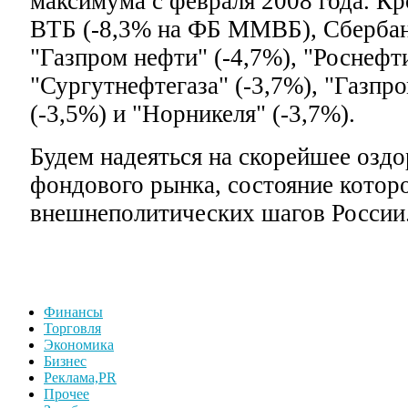
максимума с февраля 2008 года. Кр
ВТБ (-8,3% на ФБ ММВБ), Сбербанк
"Газпром нефти" (-4,7%), "Роснефти
"Сургутнефтегаза" (-3,7%), "Газпро
(-3,5%) и "Норникеля" (-3,7%).
Будем надеяться на скорейшее озд
фондового рынка, состояние которо
внешнеполитических шагов Росси
Финансы
Торговля
Экономика
Бизнес
Реклама,PR
Прочее