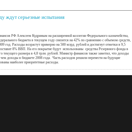
ду ждут серьезные испытания
нансов РФ Алексеем Кудриным на расширенной коллегии Федерального казначейства,
едерального бюджета в текущем году снизятся на 42% по сравнению с объемом средств,
009 год. Расходы возрастут примерно на 500 млрд. рублей и достигнут отметки в 9,5
составит 8% ВВП. На его покрытие будут использованы средства Резервного фонда в
т его текущего размера в 4,8 трлн. рублей. Министр финансов также заметил, что доходы
, чем доходы в бюджете 2008 года. Часть расходов решили перенести на будущие
рованы наиболее приоритетные расходы.