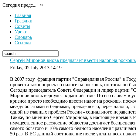
Сегодня предс..." />
Главная
Графики
Советы
Уроки
Словарь
Ссылки
Сергей Миронов вновь предлагает ввести налог на роскошь
Friday, 05 July 2013 14:19
В 2007 году фракция партии "Справедливая Россия" в Гос
провести законопроект о налоге на роскошь, но тогда он 
Сегодня председатель Совета Федерации и лидер партии "
Миронов вновь вернулся к данной теме. По его словам в 
кризиса просто необходимо ввести налог на роскошь, поско
между богатыми и бедными, прежде всего, через налоги, -
одной из главных проблем России - социального неравенст
Также, по мнению Сергея Миронова, в настоящее время в Р
имущественное расслоение общества достигает беспрецеде
самого богатого и 10% самого бедного населения различаютс
50 раз. В ЕС данный соотношение после уплаты всех нало