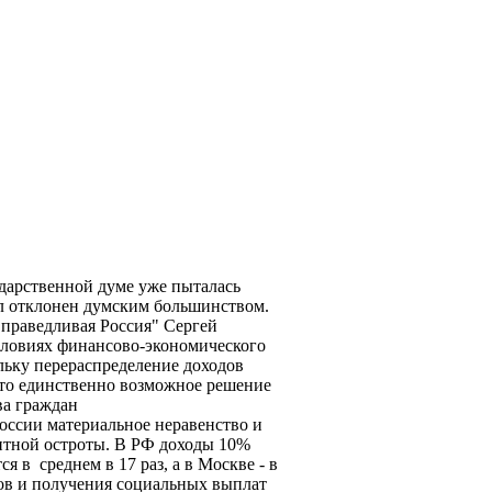
ударственной думе уже пыталась
был отклонен думским большинством.
Справедливая Россия" Сергей
условиях финансово-экономического
льку перераспределение доходов
 это единственно возможное решение
ва граждан
оссии материальное неравенство и
нтной остроты. В РФ доходы 10%
я в среднем в 17 раз, а в Москве - в
гов и получения социальных выплат