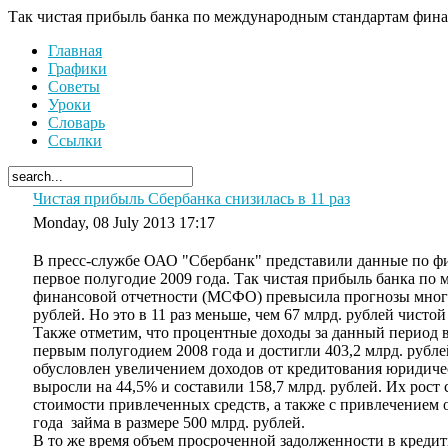
Так чистая прибыль банка по международным стандартам финанс
Главная
Графики
Советы
Уроки
Словарь
Ссылки
Чистая прибыль Сбербанка снизилась в 11 раз
Monday, 08 July 2013 17:17
В пресс-службе ОАО "Сбербанк" представили данные по ф
первое полугодие 2009 года. Так чистая прибыль банка по
финансовой отчетности (МСФО) превысила прогнозы многих
рублей. Но это в 11 раз меньше, чем 67 млрд. рублей чисто
Также отметим, что процентные доходы за данный период 
первым полугодием 2008 года и достигли 403,2 млрд. рубл
обусловлен увеличением доходов от кредитования юридич
выросли на 44,5% и составили 158,7 млрд. рублей. Их рост 
стоимости привлеченных средств, а также с привлечением 
года займа в размере 500 млрд. рублей.
В то же время объем просроченной задолженности в кредит