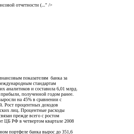
овой отчетности (..." />
инансовым показателям банка за
 международным стандартам
 аналитиков и составила 6,01 млрд.
й прибыли, полученной годом ранее.
выросли на 45% в сравнении с
ей. Рост процентных доходов
еских лиц. Процентные расходы
связан прежде всего с ростом
от ЦБ РФ в четвертом квартале 2008
ном портфеле банка вырос до 351,6